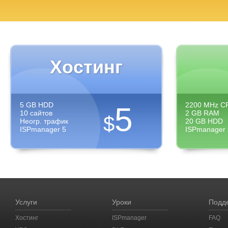
Хостинг
5 GB HDD
2200 MHz C
5
10 сайтов
2 GB RAM
$
Неогр. трафик
20 GB HDD
ISPmanager 5
ISPmanager 
Услуги
Уроки
Подд
Хостинг
ISPmanager
FAQ