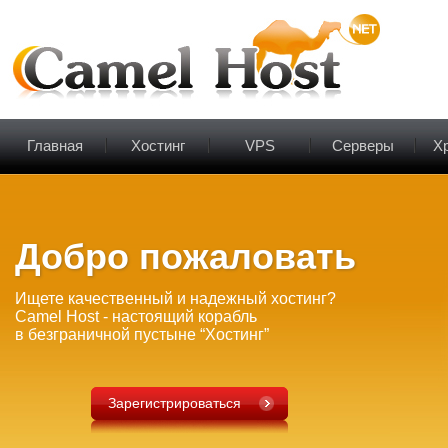
Главная
Хостинг
VPS
Серверы
Х
Добро пожаловать
Ищете качественный и надежный хостинг?
Camel Host - настоящий корабль
в безграничной пустыне “Хостинг”
Зарегистрироваться