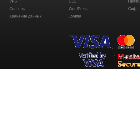
VPS
DLE
Прави
Серверы
WordPress
Софт
Хранение данных
Joomla